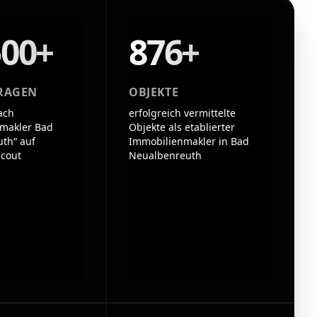
500+
876+
RAGEN
OBJEKTE
ach
erfolgreich vermittelte
makler Bad
Objekte als etablierter
th“ auf
Immobilienmakler in Bad
cout
Neualbenreuth