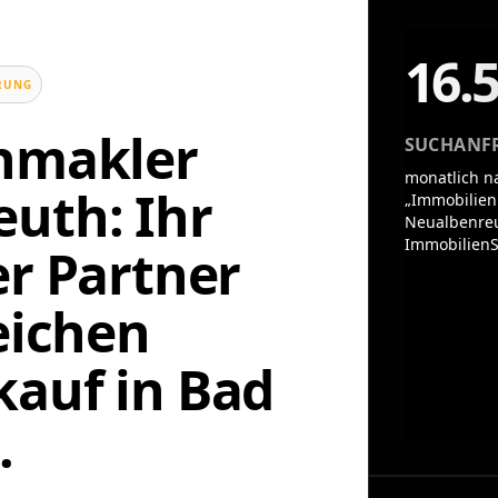
16.
UNG
enmakler
SUCHANF
monatlich n
uth: Ihr
„Immobilien
Neualbenreu
ImmobilienS
er Partner
eichen
auf in Bad
.