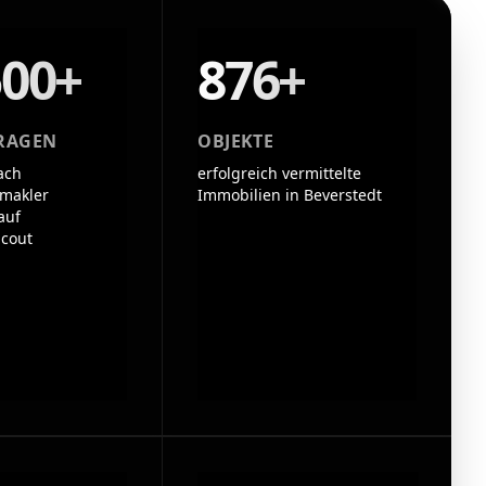
500+
876+
RAGEN
OBJEKTE
ach
erfolgreich vermittelte
makler
Immobilien in Beverstedt
auf
cout