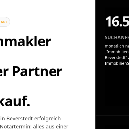
16.
KAUF
enmakler
SUCHANF
monatlich n
„Immobilien
Beverstedt“ 
ImmobilienS
er Partner
kauf.
in Beverstedt erfolgreich
otartermin: alles aus einer