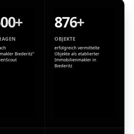
500+
876+
RAGEN
OBJEKTE
ach
erfolgreich vermittelte
makler Biederitz“
Objekte als etablierter
ienScout
Immobilienmakler in
Biederitz