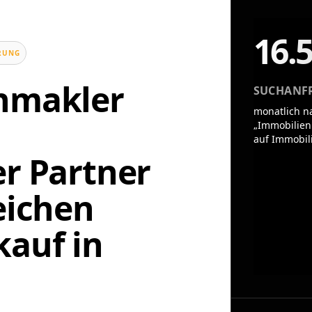
16.
UNG
enmakler
SUCHANF
monatlich n
„Immobilien
auf Immobil
er Partner
eichen
auf in