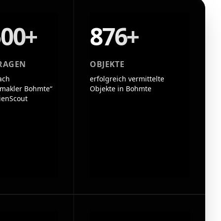
500+
876+
RAGEN
OBJEKTE
ach
erfolgreich vermittelte
makler Bohmte“
Objekte in Bohmte
ienScout