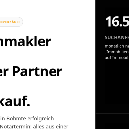
16.
ENVERKÄUFE
enmakler
SUCHANF
monatlich n
„Immobilien
auf Immobil
er Partner
kauf.
 in Bohmte erfolgreich
otartermin: alles aus einer