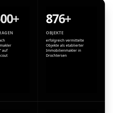
500+
876+
RAGEN
OBJEKTE
ach
erfolgreich vermittelte
makler
Objekte als etablierter
“ auf
Immobilienmakler in
cout
Drochtersen