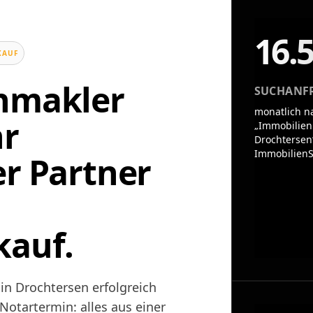
16.
KAUF
enmakler
SUCHANF
monatlich n
hr
„Immobilien
Drochtersen
ImmobilienS
er Partner
kauf.
in Drochtersen erfolgreich
otartermin: alles aus einer