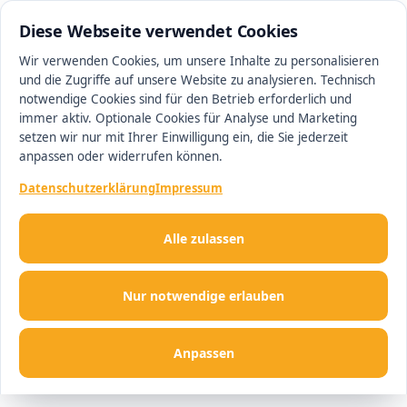
0511 13221100
#1 Makler in Hannover
Diese Webseite verwendet Cookies
Wir verwenden Cookies, um unsere Inhalte zu personalisieren
und die Zugriffe auf unsere Website zu analysieren. Technisch
Men
notwendige Cookies sind für den Betrieb erforderlich und
immer aktiv. Optionale Cookies für Analyse und Marketing
setzen wir nur mit Ihrer Einwilligung ein, die Sie jederzeit
anpassen oder widerrufen können.
Datenschutzerklärung
Impressum
Alle zulassen
Nur notwendige erlauben
Anpassen