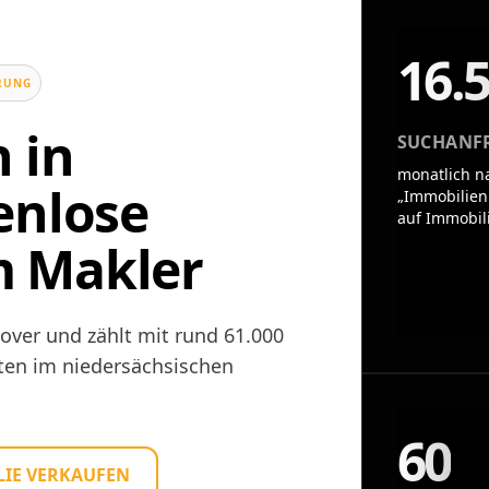
16.
UNG
 in
SUCHANF
monatlich n
enlose
„Immobilien
auf Immobil
 Makler
over und zählt mit rund 61.000
ten im niedersächsischen
60
IE VERKAUFEN