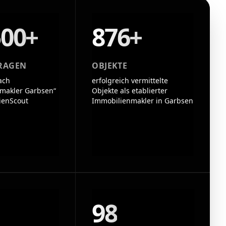
500+
876+
RAGEN
OBJEKTE
ach
erfolgreich vermittelte
makler Garbsen“
Objekte als etablierter
ienScout
Immobilienmakler in Garbsen
98