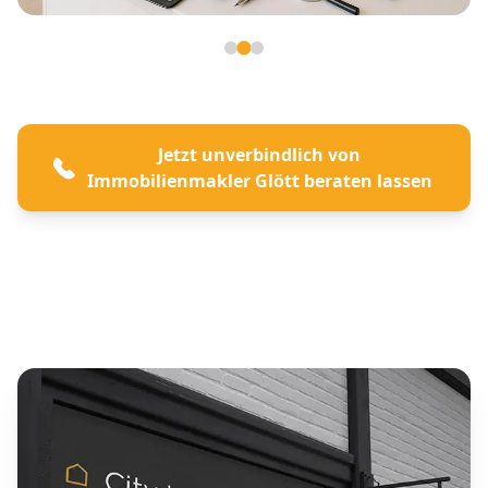
Seite 2 von 3
Jetzt unverbindlich von
Immobilienmakler Glött beraten lassen