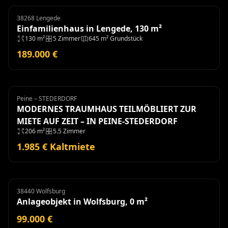
38268 Lengede
Einfamilienhaus
Einfamilienhaus in Lengede, 130 m²
130 m²
5 Zimmer
645 m² Grundstück
189.000 €
Peine – STEDERDORF
Haus
Miete
MODERNES TRAUMHAUS TEILMÖBLIERT ZUR
MIETE AUF ZEIT – IN PEINE-STEDERDORF
206 m²
5.5 Zimmer
1.985 € Kaltmiete
38440 Wolfsburg
Anlageobjekt
Anlageobjekt in Wolfsburg, 0 m²
99.000 €