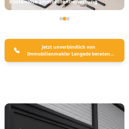
Kostenlose Immobilienbewertung
Seite 2 von 3
Jetzt unverbindlich von
Immobilienmakler Lengede beraten
lassen