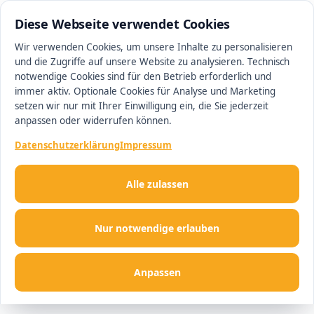
0511 13221100
#1 Makler in Hannover
Diese Webseite verwendet Cookies
Wir verwenden Cookies, um unsere Inhalte zu personalisieren
und die Zugriffe auf unsere Website zu analysieren. Technisch
Men
notwendige Cookies sind für den Betrieb erforderlich und
immer aktiv. Optionale Cookies für Analyse und Marketing
setzen wir nur mit Ihrer Einwilligung ein, die Sie jederzeit
anpassen oder widerrufen können.
Datenschutzerklärung
Impressum
Alle zulassen
Nur notwendige erlauben
Anpassen