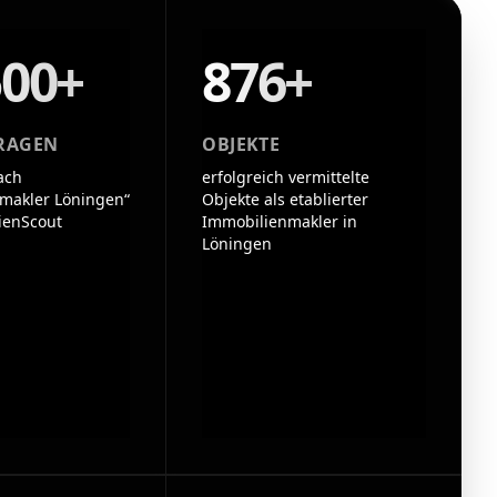
500+
876+
RAGEN
OBJEKTE
ach
erfolgreich vermittelte
makler Löningen“
Objekte als etablierter
ienScout
Immobilienmakler in
Löningen