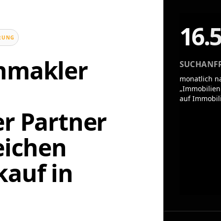
16.
UNG
enmakler
SUCHANF
monatlich n
„Immobilien
auf Immobil
er Partner
eichen
auf in