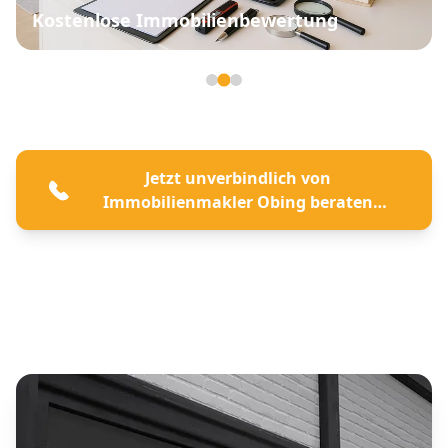
Kostenlose Immobilienbewertung
Seite 2 von 3
Jetzt unverbindlich von
Immobilienmakler Obing beraten
lassen