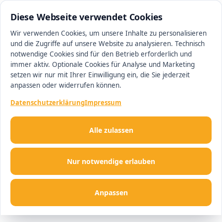
0511 13221100
#1 Makler in Hannover
Diese Webseite verwendet Cookies
Wir verwenden Cookies, um unsere Inhalte zu personalisieren
und die Zugriffe auf unsere Website zu analysieren. Technisch
Men
notwendige Cookies sind für den Betrieb erforderlich und
immer aktiv. Optionale Cookies für Analyse und Marketing
setzen wir nur mit Ihrer Einwilligung ein, die Sie jederzeit
anpassen oder widerrufen können.
Datenschutzerklärung
Impressum
Alle zulassen
Nur notwendige erlauben
Anpassen