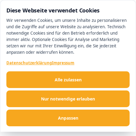
0511 13221100
#1 Makler in Hannover
Diese Webseite verwendet Cookies
Wir verwenden Cookies, um unsere Inhalte zu personalisieren
und die Zugriffe auf unsere Website zu analysieren. Technisch
Men
notwendige Cookies sind für den Betrieb erforderlich und
immer aktiv. Optionale Cookies für Analyse und Marketing
setzen wir nur mit Ihrer Einwilligung ein, die Sie jederzeit
anpassen oder widerrufen können.
Datenschutzerklärung
Impressum
Alle zulassen
Nur notwendige erlauben
Anpassen