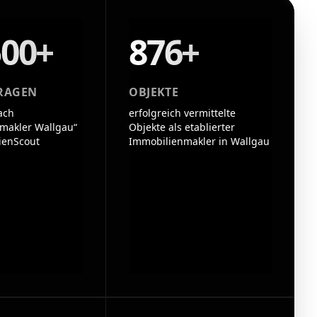
500+
876+
RAGEN
OBJEKTE
ach
erfolgreich vermittelte
makler Wallgau“
Objekte als etablierter
ienScout
Immobilienmakler in Wallgau