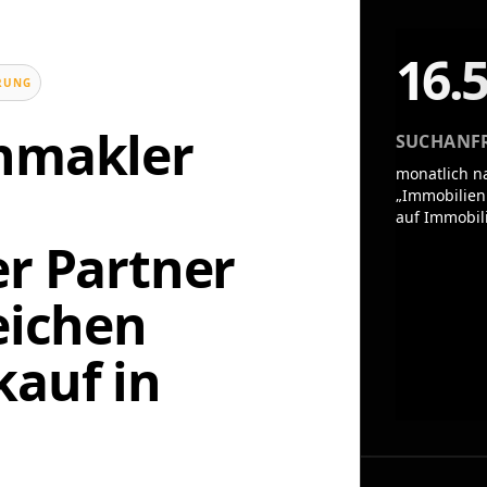
16.
UNG
enmakler
SUCHANF
monatlich n
„Immobilien
auf Immobil
er Partner
eichen
auf in