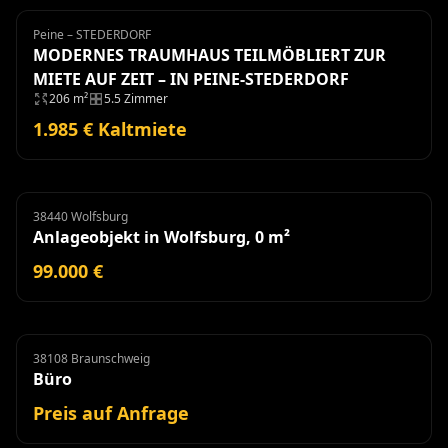
Peine – STEDERDORF
Haus
Miete
MODERNES TRAUMHAUS TEILMÖBLIERT ZUR
MIETE AUF ZEIT – IN PEINE-STEDERDORF
206 m²
5.5 Zimmer
1.985 € Kaltmiete
38440 Wolfsburg
Anlageobjekt
Anlageobjekt in Wolfsburg, 0 m²
99.000 €
38108 Braunschweig
Büro
Miete
Büro
Preis auf Anfrage