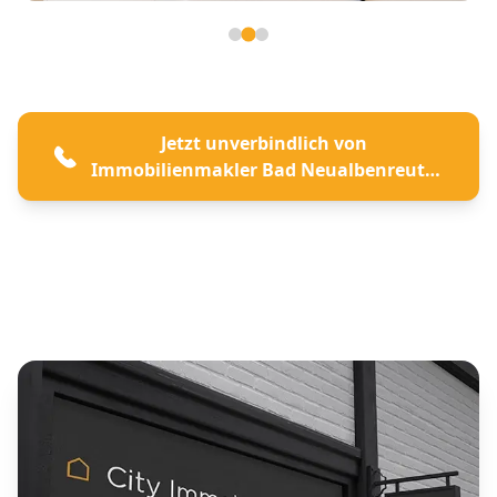
Seite 2 von 3
Jetzt unverbindlich von
Immobilienmakler Bad Neualbenreuth
beraten lassen