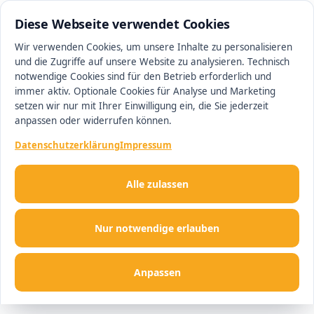
0511 13221100
#1 Makler in Hannover
Diese Webseite verwendet Cookies
Wir verwenden Cookies, um unsere Inhalte zu personalisieren
und die Zugriffe auf unsere Website zu analysieren. Technisch
Men
notwendige Cookies sind für den Betrieb erforderlich und
immer aktiv. Optionale Cookies für Analyse und Marketing
setzen wir nur mit Ihrer Einwilligung ein, die Sie jederzeit
anpassen oder widerrufen können.
Datenschutzerklärung
Impressum
Alle zulassen
Nur notwendige erlauben
Anpassen