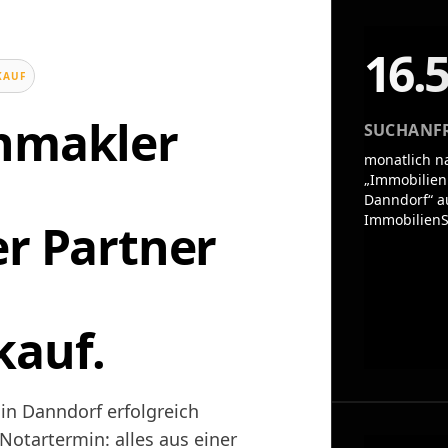
16.
KAUF
enmakler
SUCHANF
monatlich n
„Immobilien
Danndorf“ a
ImmobilienS
er Partner
kauf.
in Danndorf erfolgreich
otartermin: alles aus einer