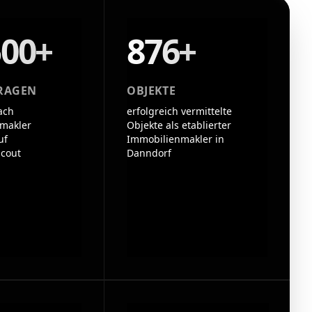
500+
876+
RAGEN
OBJEKTE
ach
erfolgreich vermittelte
makler
Objekte als etablierter
uf
Immobilienmakler in
cout
Danndorf