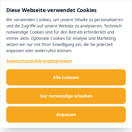
0511 13221100
#1 Makler in Hannover
Diese Webseite verwendet Cookies
Wir verwenden Cookies, um unsere Inhalte zu personalisieren
und die Zugriffe auf unsere Website zu analysieren. Technisch
Men
notwendige Cookies sind für den Betrieb erforderlich und
immer aktiv. Optionale Cookies für Analyse und Marketing
setzen wir nur mit Ihrer Einwilligung ein, die Sie jederzeit
anpassen oder widerrufen können.
Datenschutzerklärung
Impressum
Alle zulassen
Nur notwendige erlauben
Anpassen