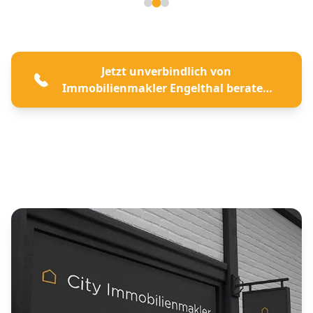
Seite 2 von 3
Jetzt unverbindlich von
Immobilienmakler Engelthal beraten
lassen