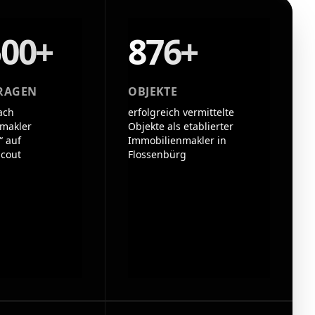
500+
876+
RAGEN
OBJEKTE
ach
erfolgreich vermittelte
makler
Objekte als etablierter
“ auf
Immobilienmakler in
cout
Flossenbürg