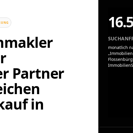
16.
UNG
enmakler
SUCHANF
monatlich n
r
„Immobilien
Flossenbürg
ImmobilienS
er Partner
eichen
auf in