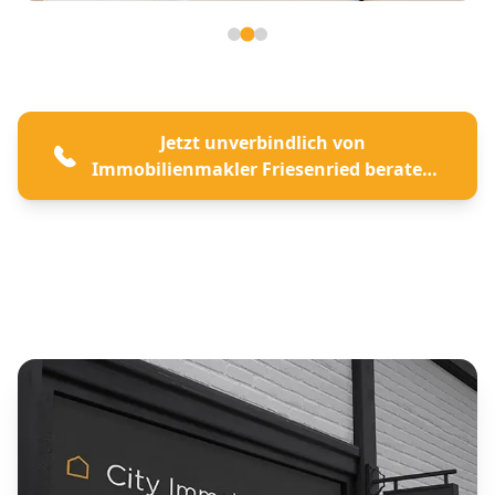
Seite 2 von 3
Jetzt unverbindlich von
Immobilienmakler Friesenried beraten
lassen