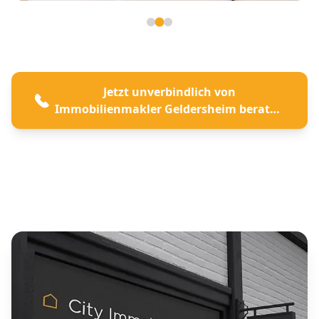
Seite 2 von 3
Jetzt unverbindlich von
Immobilienmakler Geldersheim beraten
lassen