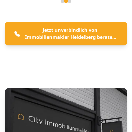
Seite 2 von 3
Jetzt unverbindlich von
Immobilienmakler Heidelberg beraten
lassen