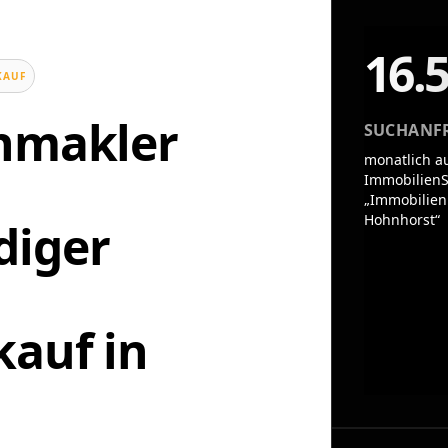
16.
KAUF
enmakler
SUCHANF
monatlich a
ImmobilienS
„Immobilien
Hohnhorst“
diger
n
auf in