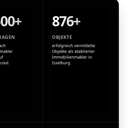
500+
876+
RAGEN
OBJEKTE
ach
erfolgreich vermittelte
makler
Objekte als etablierter
uf
Immobilienmakler in
cout
Isselburg