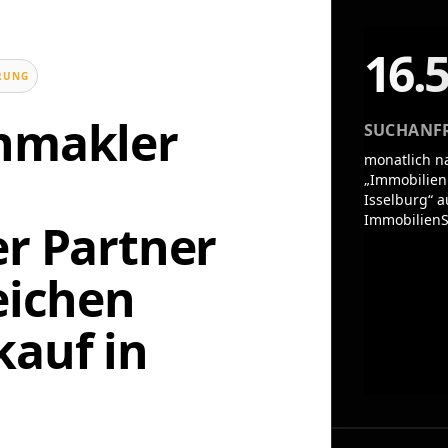
16.
UNG
enmakler
SUCHANF
monatlich n
„Immobilien
Isselburg“ a
ImmobilienS
er Partner
eichen
auf in