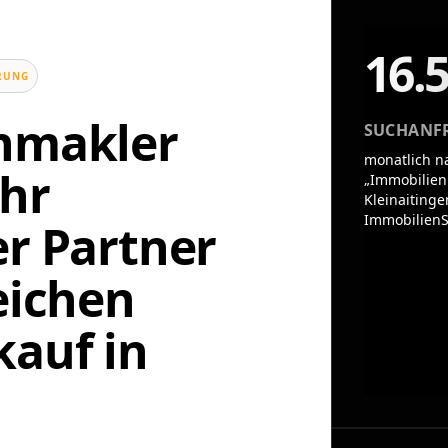
16.
UNG
enmakler
SUCHANF
monatlich n
Ihr
„Immobilien
Kleinaitinge
ImmobilienS
er Partner
eichen
auf in