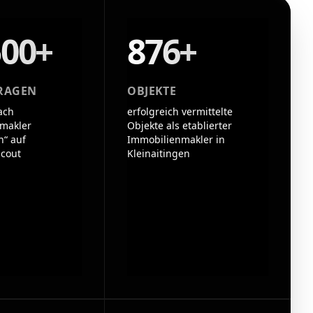
500+
876+
RAGEN
OBJEKTE
ach
erfolgreich vermittelte
makler
Objekte als etablierter
n“ auf
Immobilienmakler in
cout
Kleinaitingen