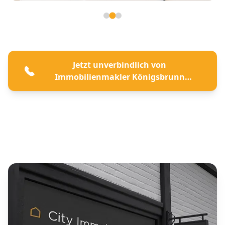
Seite 2 von 3
Jetzt unverbindlich von
Immobilienmakler Königsbrunn
beraten lassen