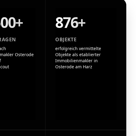
500+
876+
RAGEN
OBJEKTE
ach
erfolgreich vermittelte
makler Osterode
Objekte als etablierter
f
Immobilienmakler in
cout
Osterode am Harz