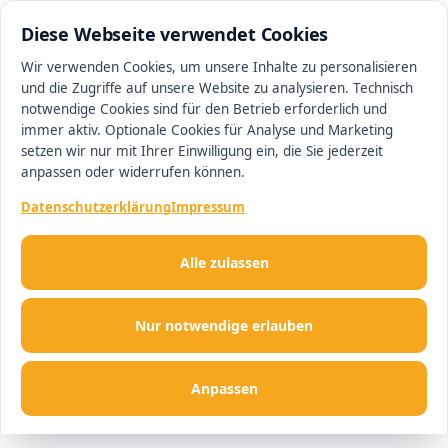
0511 13221100
#1 Makler in Hannover
Diese Webseite verwendet Cookies
Wir verwenden Cookies, um unsere Inhalte zu personalisieren
und die Zugriffe auf unsere Website zu analysieren. Technisch
Men
notwendige Cookies sind für den Betrieb erforderlich und
immer aktiv. Optionale Cookies für Analyse und Marketing
setzen wir nur mit Ihrer Einwilligung ein, die Sie jederzeit
anpassen oder widerrufen können.
Datenschutzerklärung
Impressum
Alle zulassen
Nur notwendige erlauben
Anpassen