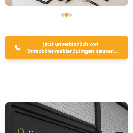
Seite 2 von 3
Jetzt unverbindlich von
Immobilienmakler Sulingen beraten
lassen