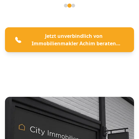
Seite 2 von 3
Jetzt unverbindlich von
Immobilienmakler Achim beraten
lassen