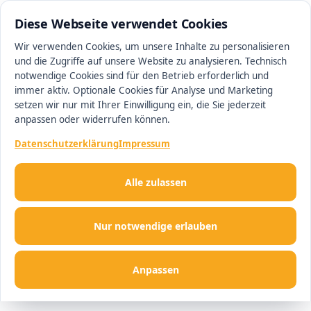
0511 13221100
#1 Makler in Hannover
Diese Webseite verwendet Cookies
Wir verwenden Cookies, um unsere Inhalte zu personalisieren
und die Zugriffe auf unsere Website zu analysieren. Technisch
Men
notwendige Cookies sind für den Betrieb erforderlich und
immer aktiv. Optionale Cookies für Analyse und Marketing
setzen wir nur mit Ihrer Einwilligung ein, die Sie jederzeit
anpassen oder widerrufen können.
Datenschutzerklärung
Impressum
Alle zulassen
Nur notwendige erlauben
Anpassen