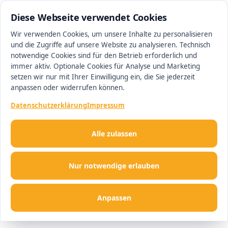
0511 13221100
#1 Makler in Hannover
Diese Webseite verwendet Cookies
Wir verwenden Cookies, um unsere Inhalte zu personalisieren
und die Zugriffe auf unsere Website zu analysieren. Technisch
Men
notwendige Cookies sind für den Betrieb erforderlich und
immer aktiv. Optionale Cookies für Analyse und Marketing
setzen wir nur mit Ihrer Einwilligung ein, die Sie jederzeit
anpassen oder widerrufen können.
Datenschutzerklärung
Impressum
Alle zulassen
Nur notwendige erlauben
Anpassen