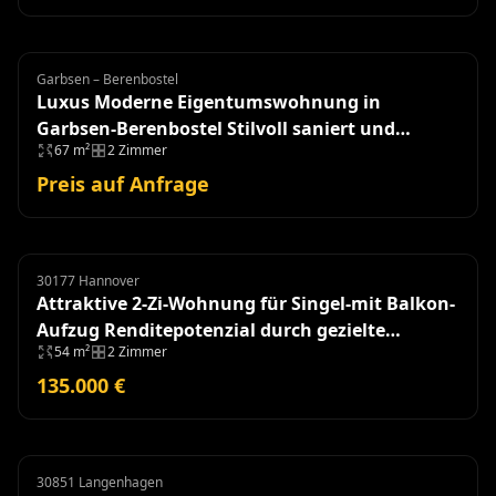
Garbsen – Berenbostel
Eigentumswohnung
Luxus Moderne Eigentumswohnung in
Garbsen-Berenbostel Stilvoll saniert und
67 m²
2 Zimmer
einzugsbereit!
Preis auf Anfrage
30177 Hannover
Eigentumswohnung
Attraktive 2-Zi-Wohnung für Singel-mit Balkon-
Aufzug Renditepotenzial durch gezielte
54 m²
2 Zimmer
Modernisierung
135.000 €
30851 Langenhagen
Doppelhaushälfte