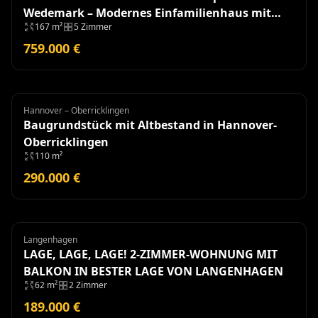
Wedemark – Modernes Einfamilienhaus mit
167 m²
5 Zimmer
hochwertiger Ausstattung
759.000 €
Hannover – Oberricklingen
Grundstück
Baugrundstück mit Altbestand in Hannover-
Oberricklingen
110 m²
290.000 €
Langenhagen
Wohnung
LAGE, LAGE, LAGE! 2-ZIMMER-WOHNUNG MIT
BALKON IN BESTER LAGE VON LANGENHAGEN
62 m²
2 Zimmer
189.000 €