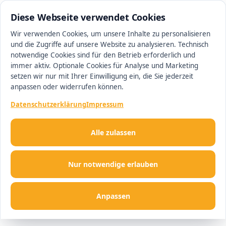
0511 13221100
#1 Makler in Hannover
Diese Webseite verwendet Cookies
Wir verwenden Cookies, um unsere Inhalte zu personalisieren
und die Zugriffe auf unsere Website zu analysieren. Technisch
Men
notwendige Cookies sind für den Betrieb erforderlich und
immer aktiv. Optionale Cookies für Analyse und Marketing
setzen wir nur mit Ihrer Einwilligung ein, die Sie jederzeit
anpassen oder widerrufen können.
Datenschutzerklärung
Impressum
Alle zulassen
Nur notwendige erlauben
Anpassen