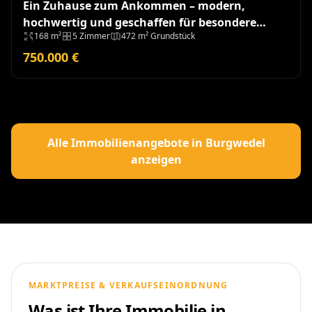
Ein Zuhause zum Ankommen – modern,
hochwertig und geschaffen für besondere
168 m²
5 Zimmer
472 m² Grundstück
Momente - Baujahr 2018
750.000 €
Alle Immobilienangebote in Burgwedel
anzeigen
MARKTPREISE & VERKAUFSEINORDNUNG
Was ist Ihre Immobilie in