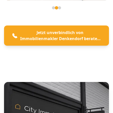
Seite 2 von 3
Jetzt unverbindlich von
Immobilienmakler Denkendorf beraten
lassen