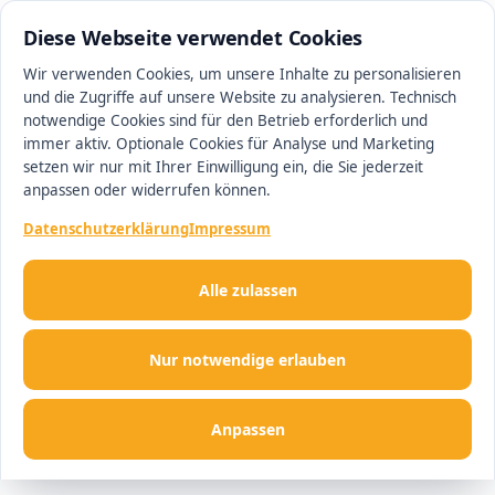
0511 13221100
#1 Makler in Hannover
Diese Webseite verwendet Cookies
Wir verwenden Cookies, um unsere Inhalte zu personalisieren
und die Zugriffe auf unsere Website zu analysieren. Technisch
Men
notwendige Cookies sind für den Betrieb erforderlich und
immer aktiv. Optionale Cookies für Analyse und Marketing
setzen wir nur mit Ihrer Einwilligung ein, die Sie jederzeit
anpassen oder widerrufen können.
Datenschutzerklärung
Impressum
Alle zulassen
Nur notwendige erlauben
Anpassen