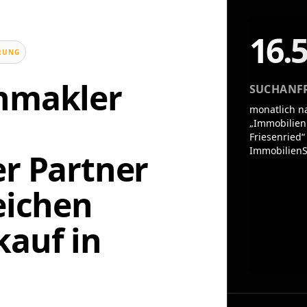
16.
UNG
enmakler
SUCHANF
monatlich n
„Immobilien
Friesenried“
ImmobilienS
er Partner
eichen
auf in