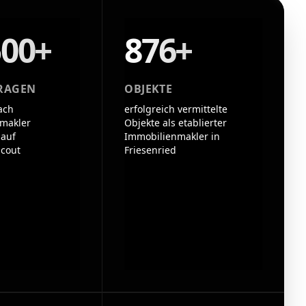
500+
876+
RAGEN
OBJEKTE
ach
erfolgreich vermittelte
makler
Objekte als etablierter
 auf
Immobilienmakler in
cout
Friesenried