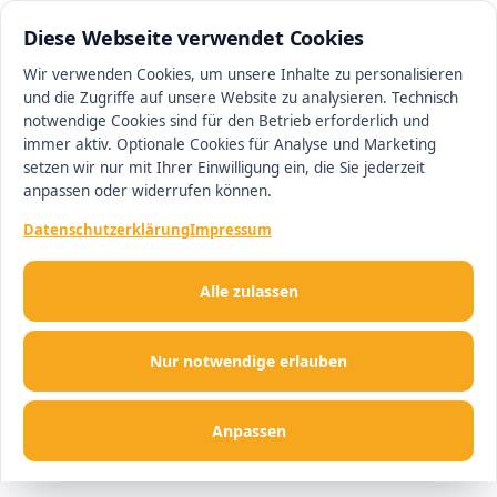
0511 13221100
#1 Makler in Hannover
Diese Webseite verwendet Cookies
Wir verwenden Cookies, um unsere Inhalte zu personalisieren
und die Zugriffe auf unsere Website zu analysieren. Technisch
Men
notwendige Cookies sind für den Betrieb erforderlich und
immer aktiv. Optionale Cookies für Analyse und Marketing
setzen wir nur mit Ihrer Einwilligung ein, die Sie jederzeit
anpassen oder widerrufen können.
Datenschutzerklärung
Impressum
Alle zulassen
Nur notwendige erlauben
Anpassen