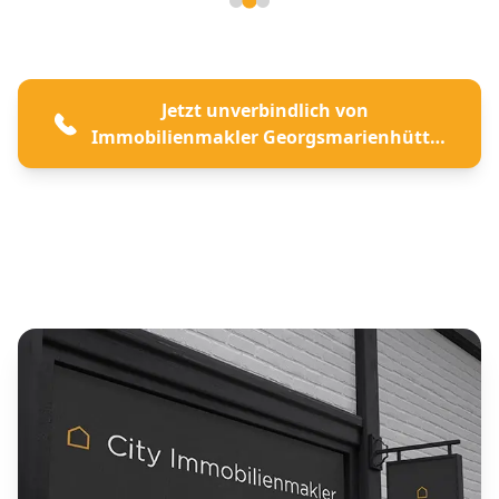
Seite 2 von 3
Jetzt unverbindlich von
Immobilienmakler Georgsmarienhütte
beraten lassen