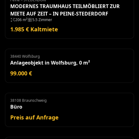
MODERNES TRAUMHAUS TEILMÖBLIERT ZUR
MIETE AUF ZEIT – IN PEINE-STEDERDORF
206 m²
5.5 Zimmer
1.985 € Kaltmiete
38440 Wolfsburg
Anlageobjekt
Anlageobjekt in Wolfsburg, 0 m²
99.000 €
38108 Braunschweig
Büro
Miete
Büro
Preis auf Anfrage