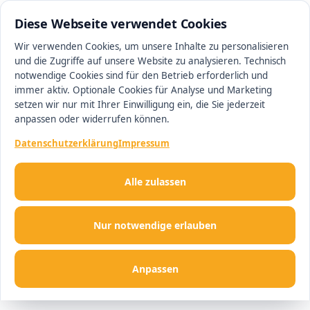
0511 13221100
#1 Makler in Hannover
Diese Webseite verwendet Cookies
Wir verwenden Cookies, um unsere Inhalte zu personalisieren
und die Zugriffe auf unsere Website zu analysieren. Technisch
Men
notwendige Cookies sind für den Betrieb erforderlich und
immer aktiv. Optionale Cookies für Analyse und Marketing
setzen wir nur mit Ihrer Einwilligung ein, die Sie jederzeit
anpassen oder widerrufen können.
Datenschutzerklärung
Impressum
Alle zulassen
Nur notwendige erlauben
Anpassen