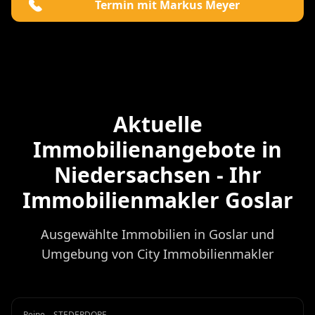
Termin mit Markus Meyer
Aktuelle
Immobilienangebote in
Niedersachsen - Ihr
Immobilienmakler Goslar
Ausgewählte Immobilien in Goslar und
Umgebung von City Immobilienmakler
Peine – STEDERDORF
Haus
Miete