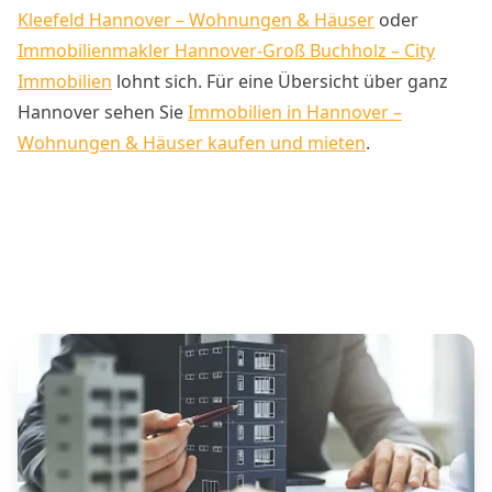
Kleefeld Hannover – Wohnungen & Häuser
oder
Immobilienmakler Hannover-Groß Buchholz – City
Immobilien
lohnt sich. Für eine Übersicht über ganz
Hannover sehen Sie
Immobilien in Hannover –
Wohnungen & Häuser kaufen und mieten
.