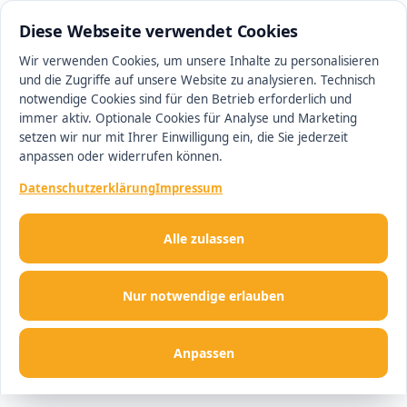
0511 13221100
#1 Makler in Hannover
Diese Webseite verwendet Cookies
Wir verwenden Cookies, um unsere Inhalte zu personalisieren
und die Zugriffe auf unsere Website zu analysieren. Technisch
Men
notwendige Cookies sind für den Betrieb erforderlich und
immer aktiv. Optionale Cookies für Analyse und Marketing
setzen wir nur mit Ihrer Einwilligung ein, die Sie jederzeit
anpassen oder widerrufen können.
Datenschutzerklärung
Impressum
Alle zulassen
Nur notwendige erlauben
Anpassen