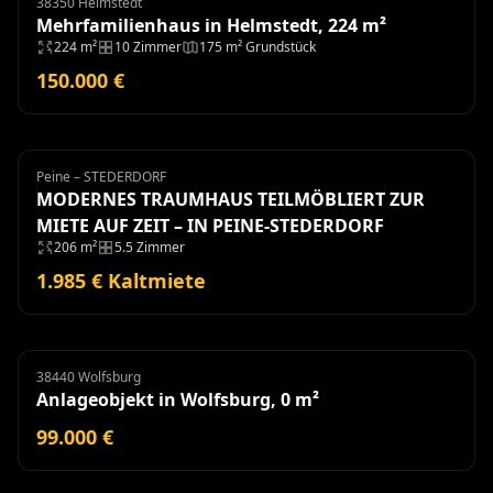
38350 Helmstedt
Mehrfamilienhaus
Mehrfamilienhaus in Helmstedt, 224 m²
224 m²
10 Zimmer
175 m² Grundstück
150.000 €
Peine – STEDERDORF
Haus
Miete
MODERNES TRAUMHAUS TEILMÖBLIERT ZUR
MIETE AUF ZEIT – IN PEINE-STEDERDORF
206 m²
5.5 Zimmer
1.985 € Kaltmiete
38440 Wolfsburg
Anlageobjekt
Anlageobjekt in Wolfsburg, 0 m²
99.000 €