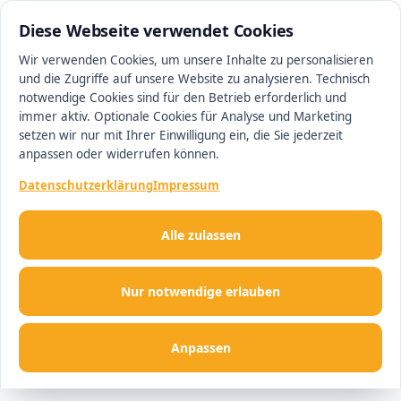
0511 13221100
#1 Makler in Hannover
Diese Webseite verwendet Cookies
Wir verwenden Cookies, um unsere Inhalte zu personalisieren
und die Zugriffe auf unsere Website zu analysieren. Technisch
Men
notwendige Cookies sind für den Betrieb erforderlich und
immer aktiv. Optionale Cookies für Analyse und Marketing
setzen wir nur mit Ihrer Einwilligung ein, die Sie jederzeit
anpassen oder widerrufen können.
Datenschutzerklärung
Impressum
Alle zulassen
Nur notwendige erlauben
Anpassen