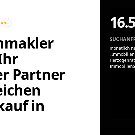
16.
UNG
enmakler
SUCHANF
monatlich n
Ihr
„Immobilien
Herzogenrat
ImmobilienS
er Partner
eichen
auf in