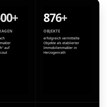
500+
876+
RAGEN
OBJEKTE
ach
erfolgreich vermittelte
makler
Objekte als etablierter
h“ auf
Immobilienmakler in
cout
Herzogenrath