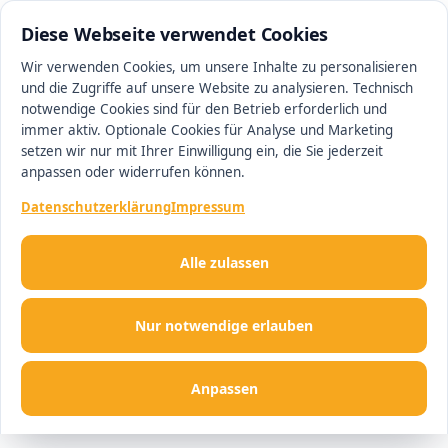
0511 13221100
#1 Makler in Hannover
Diese Webseite verwendet Cookies
Wir verwenden Cookies, um unsere Inhalte zu personalisieren
und die Zugriffe auf unsere Website zu analysieren. Technisch
Men
notwendige Cookies sind für den Betrieb erforderlich und
immer aktiv. Optionale Cookies für Analyse und Marketing
setzen wir nur mit Ihrer Einwilligung ein, die Sie jederzeit
anpassen oder widerrufen können.
Datenschutzerklärung
Impressum
Alle zulassen
Nur notwendige erlauben
Anpassen