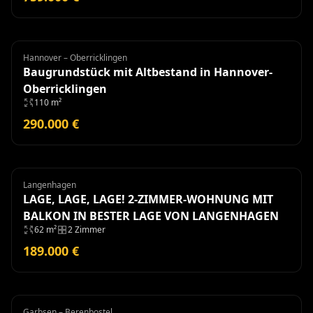
Hannover – Oberricklingen
Grundstück
Baugrundstück mit Altbestand in Hannover-
Oberricklingen
110 m²
290.000 €
Langenhagen
Wohnung
LAGE, LAGE, LAGE! 2-ZIMMER-WOHNUNG MIT
BALKON IN BESTER LAGE VON LANGENHAGEN
62 m²
2 Zimmer
189.000 €
Garbsen – Berenbostel
Eigentumswohnung