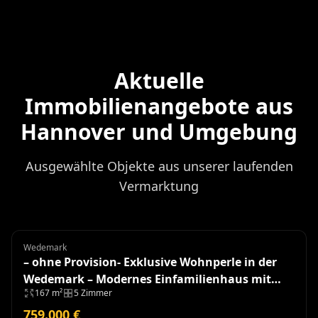
Aktuelle
Immobilienangebote aus
Hannover und Umgebung
Ausgewählte Objekte aus unserer laufenden
Vermarktung
Wedemark
Einfamilienhaus
– ohne Provision- Exklusive Wohnperle in der
Wedemark – Modernes Einfamilienhaus mit
167 m²
5 Zimmer
hochwertiger Ausstattung
759.000 €