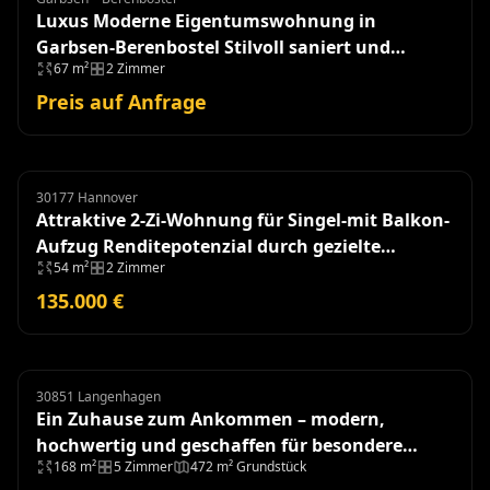
Luxus Moderne Eigentumswohnung in
Garbsen-Berenbostel Stilvoll saniert und
67 m²
2 Zimmer
einzugsbereit!
Preis auf Anfrage
30177 Hannover
Eigentumswohnung
Attraktive 2-Zi-Wohnung für Singel-mit Balkon-
Aufzug Renditepotenzial durch gezielte
54 m²
2 Zimmer
Modernisierung
135.000 €
30851 Langenhagen
Doppelhaushälfte
Ein Zuhause zum Ankommen – modern,
hochwertig und geschaffen für besondere
168 m²
5 Zimmer
472 m² Grundstück
Momente - Baujahr 2018