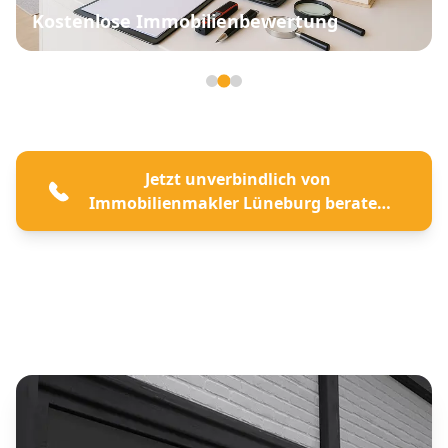
Kostenlose Immobilienbewertung
Seite 2 von 3
Jetzt unverbindlich von
Immobilienmakler Lüneburg beraten
lassen