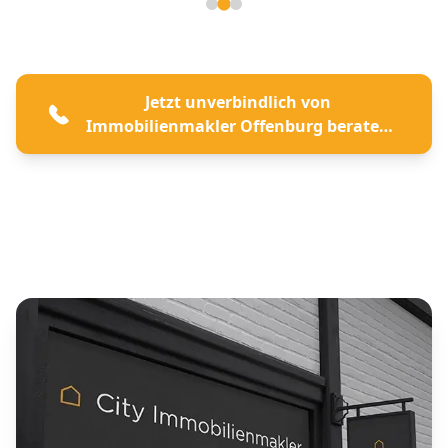
Seite 2 von 3
Jetzt unverbindlich von
Immobilienmakler Offenburg beraten
lassen