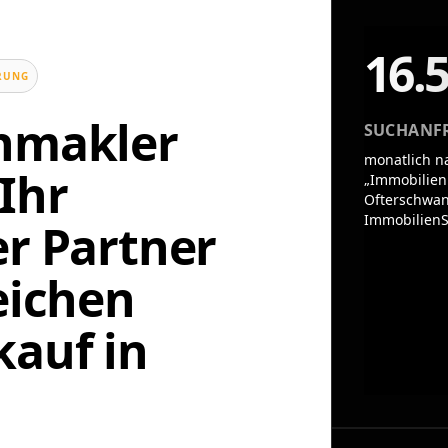
16.
UNG
enmakler
SUCHANF
monatlich n
Ihr
„Immobilien
Ofterschwan
ImmobilienS
er Partner
eichen
auf in