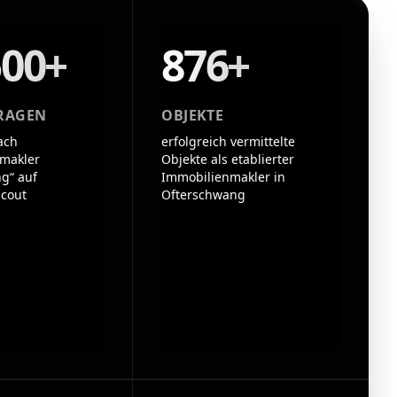
500+
876+
RAGEN
OBJEKTE
ach
erfolgreich vermittelte
makler
Objekte als etablierter
g“ auf
Immobilienmakler in
cout
Ofterschwang