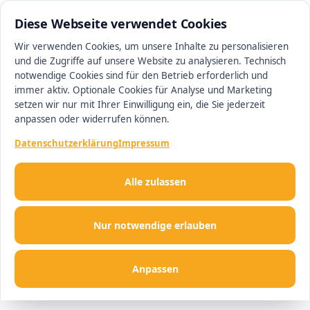
0511 13221100
#1 Makler in Hannover
Diese Webseite verwendet Cookies
Wir verwenden Cookies, um unsere Inhalte zu personalisieren
und die Zugriffe auf unsere Website zu analysieren. Technisch
Men
notwendige Cookies sind für den Betrieb erforderlich und
immer aktiv. Optionale Cookies für Analyse und Marketing
setzen wir nur mit Ihrer Einwilligung ein, die Sie jederzeit
anpassen oder widerrufen können.
Datenschutzerklärung
Impressum
Alle zulassen
Nur notwendige erlauben
Anpassen