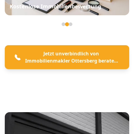
Kostenlose Immobilienbewertung
Seite 2 von 3
Jetzt unverbindlich von
Immobilienmakler Ottersberg beraten
lassen