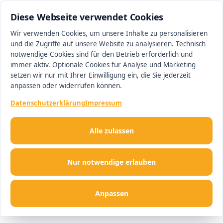
0511 13221100
#1 Makler in Hannover
Diese Webseite verwendet Cookies
Wir verwenden Cookies, um unsere Inhalte zu personalisieren
und die Zugriffe auf unsere Website zu analysieren. Technisch
Men
notwendige Cookies sind für den Betrieb erforderlich und
immer aktiv. Optionale Cookies für Analyse und Marketing
setzen wir nur mit Ihrer Einwilligung ein, die Sie jederzeit
anpassen oder widerrufen können.
Datenschutzerklärung
Impressum
Alle zulassen
Nur notwendige erlauben
Anpassen