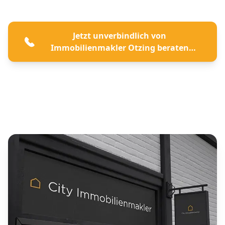
Jetzt unverbindlich von
Immobilienmakler Otzing beraten
lassen