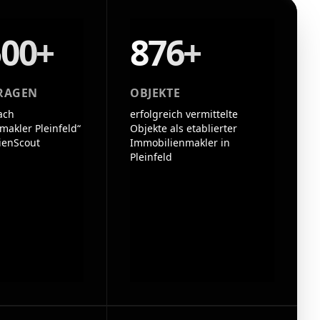
500+
876+
RAGEN
OBJEKTE
ach
erfolgreich vermittelte
makler Pleinfeld“
Objekte als etablierter
ienScout
Immobilienmakler in
Pleinfeld