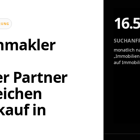
16.
UNG
enmakler
SUCHANF
monatlich n
„Immobilien
auf Immobil
er Partner
eichen
auf in