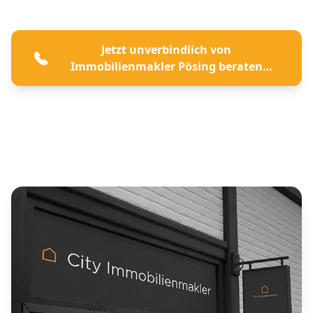
Jetzt unverbindlich von
Immobilienmakler Pösing beraten
lassen